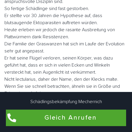
anspruchsvolle Disziplin sind.
So fertige Schädlinge sind fast gestorben.
Er stellte vor 30 Jahren die Hypothese auf, dass
blutsaugende Ektoparasiten auftreten würden.
Heute erleben wir jedoch die rasante Ausbreitung von
Plattwürmern dank Resistenzen.
Die Familie der Graswanzen hat sich im Laufe der Evolution
sehr gut angepasst.
Er hat seine Flügel verloren, seinen Körper, was dazu
geführt hat, dass er sich in vielen Ecken und Winkeln
versteckt hat, sein Augenlicht ist verkümmert.
Nicht lectularius, daher der Name, den der Klecks malte.
Wenn Sie sie schnell betrachten, ähneln sie in Größe und
Fabe einem Apfel.
Es gibt ungefähr fünf Millionen Parasiten, wenn sie nüchtern
Schädlingsbekämpfung Mechernich
sind, aber sie können eine Größe von fast einem Zoll
erreichen.
Gleich Anrufen
Der Mensch ist der Hauptwirt blutsaugender Ektoparasiten.