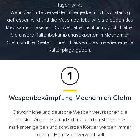
Tagen wirkt.
Wenn das mittelversetzte Futter jedoch nicht vollständig
gefressen wird und die Maus überlebt, wird sie gegen das
Medikament resistent. Schwer, aber nicht unmöglich. Haben
Sie unsere Rattenbekämpfungsexperten in Mechernich
Glehn an Ihrer Seite, in Ihrem Haus wird es nie wieder eine
Rattenplage geben.
Wespenbekämpfung Mechernich Glehn
Gewöhnliche und deutsche Wespen verursachen die
meisten Ärgernisse und schmerzhaften Stiche. Ihre
markanten gelben und schwarzen Körper werden immer
noch mit Hornissen verwechselt.