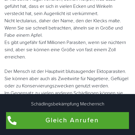
geführt hat, dass er sich in vielen Ecken und Winkeln
versteckt hat, sein Augenlicht ist verkümmert.
Nicht lectularius, daher der Name, den der Klecks malte.
Wenn Sie sie schnell betrachten, ähneln sie in Größe und
Fabe einem Apfel.
Es gibt ungefähr fünf Millionen Parasiten, wenn sie nüchtern
sind, aber sie können eine Größe von fast einem Zoll
erreichen.
Der Mensch ist der Hauptwirt blutsaugender Ektoparasiten.
Sie können aber auch als Zweitwirte für Nagetiere, Geflügel
oder zu Konservierungszwecken genutzt werden.
Im Gegensatz zu vielen anderen Schädlingen können sie
fliegen.
Schädlingsbekämpfung Mechernich
Sie "laufen" jedoch sehr schnell. Mechernich Glehner
Schädlingsbekämpfungsexperten arbeiten eng zusammen,
Gleich Anrufen
um Bettwanzen bedarfsgerecht individuell zu bekämpfen.