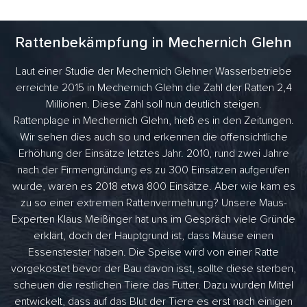
Rattenbekämpfung in Mechernich Glehn
Laut einer Studie der Mechernich Glehner Wasserbetriebe
erreichte 2015 in Mechernich Glehn die Zahl der Ratten 2,4
Millionen. Diese Zahl soll nun deutlich steigen.
Rattenplage in Mechernich Glehn, hieß es in den Zeitungen.
Wir sehen dies auch so und erkennen die offensichtliche
Erhöhung der Einsätze letztes Jahr. 2010, rund zwei Jahre
nach der Firmengründung es zu 300 Einsätzen aufgerufen
wurde, waren es 2018 etwa 800 Einsätze. Aber wie kam es
zu so einer extremen Rattenvermehrung? Unsere Maus-
Experten Klaus Meißinger hat uns im Gespräch viele Gründe
erklärt, doch der Hauptgrund ist, dass Mäuse einen
Essenstester haben. Die Speise wird von einer Ratte
vorgekostet bevor der Bau davon isst, sollte diese sterben,
scheuen die restlichen Tiere das Futter. Dazu wurden Mittel
entwickelt, dass auf das Blut der Tiere es erst nach einigen