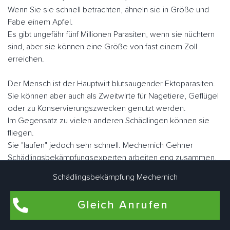
Wenn Sie sie schnell betrachten, ähneln sie in Größe und
Fabe einem Apfel.
Es gibt ungefähr fünf Millionen Parasiten, wenn sie nüchtern
sind, aber sie können eine Größe von fast einem Zoll
erreichen.
Der Mensch ist der Hauptwirt blutsaugender Ektoparasiten.
Sie können aber auch als Zweitwirte für Nagetiere, Geflügel
oder zu Konservierungszwecken genutzt werden.
Im Gegensatz zu vielen anderen Schädlingen können sie
fliegen.
Sie "laufen" jedoch sehr schnell. Mechernich Gehner
Schädlingsbekämpfungsexperten arbeiten eng zusammen,
um Bettwanzen bedarfsgerecht individuell zu bekämpfen.
Schädlingsbekämpfung Mechernich
Gleich Anrufen
Flohbekämpfung in Mechernich Gehn