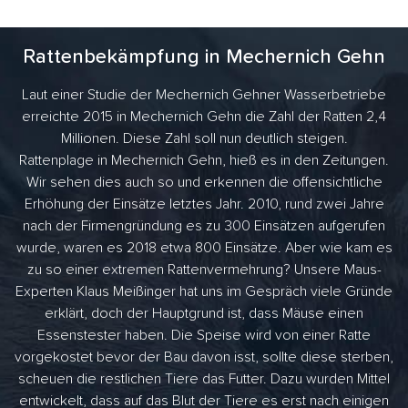
Rattenbekämpfung in Mechernich Gehn
Laut einer Studie der Mechernich Gehner Wasserbetriebe
erreichte 2015 in Mechernich Gehn die Zahl der Ratten 2,4
Millionen. Diese Zahl soll nun deutlich steigen.
Rattenplage in Mechernich Gehn, hieß es in den Zeitungen.
Wir sehen dies auch so und erkennen die offensichtliche
Erhöhung der Einsätze letztes Jahr. 2010, rund zwei Jahre
nach der Firmengründung es zu 300 Einsätzen aufgerufen
wurde, waren es 2018 etwa 800 Einsätze. Aber wie kam es
zu so einer extremen Rattenvermehrung? Unsere Maus-
Experten Klaus Meißinger hat uns im Gespräch viele Gründe
erklärt, doch der Hauptgrund ist, dass Mäuse einen
Essenstester haben. Die Speise wird von einer Ratte
vorgekostet bevor der Bau davon isst, sollte diese sterben,
scheuen die restlichen Tiere das Futter. Dazu wurden Mittel
entwickelt, dass auf das Blut der Tiere es erst nach einigen