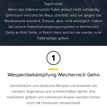
Tagen wirkt.
Wenn das mittelversetzte Futter jedoch nicht vollständig
gefressen wird und die Maus überlebt, wird sie gegen das
Medikament resistent. Schwer, aber nicht unmöglich. Haben
Sie unsere Rattenbekämpfungsexperten in Mechernich
Gehn an Ihrer Seite, in Ihrem Haus wird es nie wieder eine
Rattenplage geben.
Wespenbekämpfung Mechernich Gehn
Gewöhnliche und deutsche Wespen verursachen die
meisten Ärgernisse und schmerzhaften Stiche. Ihre
markanten gelben und schwarzen Körper werden immer
noch mit Hornissen verwechselt.